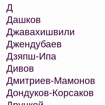
Д
Дашков
Джавахишвили
Джендубаев
Дзяпш-Ипа
Дивов
Дмитриев-Мамонов
Дондуков-Корсаков
Друцкой