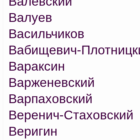
Валевский
Валуев
Васильчиков
Вабищевич-Плотницк
Вараксин
Варженевский
Варпаховский
Веренич-Стаховский
Веригин