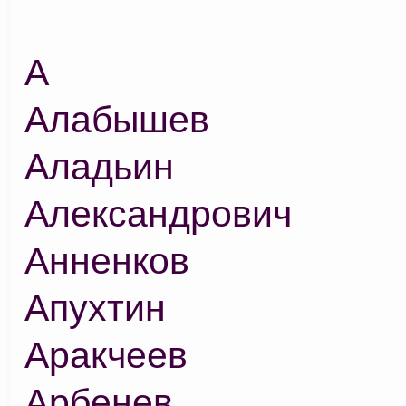
А
Алабышев
Аладьин
Александрович
Анненков
Апухтин
Аракчеев
Арбенев