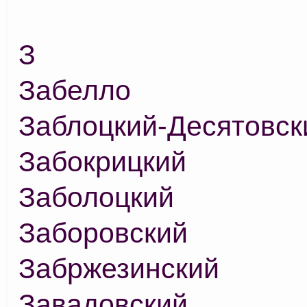
З
Забелло
Заблоцкий-Десятовск
Забокрицкий
Заболоцкий
Заборовский
Забржезинский
Завадовский